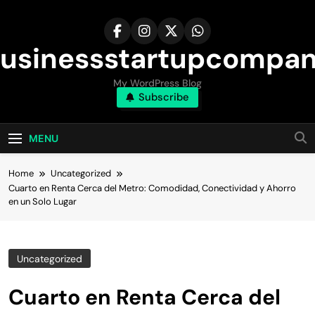
Skip
to
content
usinessstartupcompa
My WordPress Blog
Subscribe
MENU
Home
Uncategorized
Cuarto en Renta Cerca del Metro: Comodidad, Conectividad y Ahorro
en un Solo Lugar
Uncategorized
Cuarto en Renta Cerca del